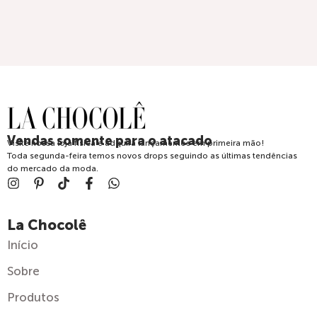
Vendas somente para o atacado
Visite nossa loja física e adquira lançamentos em primeira mão!
Toda segunda-feira temos novos drops seguindo as últimas tendências
do mercado da moda.
La Chocolê
Início
Sobre
Produtos